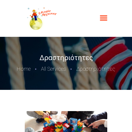
Δραστηριότητες
Home
All Services
Δραστηριότητες
ΑΡΧΙΚΉ
Ο ΜΙΚΡΌΣ ΠΡΊΓΚΙΠΑΣ
ΟΙ ΥΠΗΡΕΣΊΕΣ ΜΑΣ
ΦΩΤΟΓΡΑΦΊΕΣ
ΕΠΙΚΟΙΝΩΝΊΑ