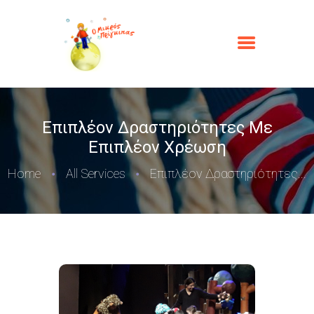
Επιπλέον Δραστηριότητες Mε
Eπιπλέον Xρέωση
Home
All Services
Επιπλέον Δραστηριότητες...
ΑΡΧΙΚΉ
Ο ΜΙΚΡΌΣ ΠΡΊΓΚΙΠΑΣ
ΟΙ ΥΠΗΡΕΣΊΕΣ ΜΑΣ
ΦΩΤΟΓΡΑΦΊΕΣ
ΕΠΙΚΟΙΝΩΝΊΑ