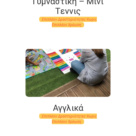
Γυμναστική – Μίνι
Tεννις
Επιπλέον Δραστηριότητες Χωρις
Eπιπλέον Xρέωση
Αγγλικά
Επιπλέον Δραστηριότητες Χωρις
Eπιπλέον Xρέωση