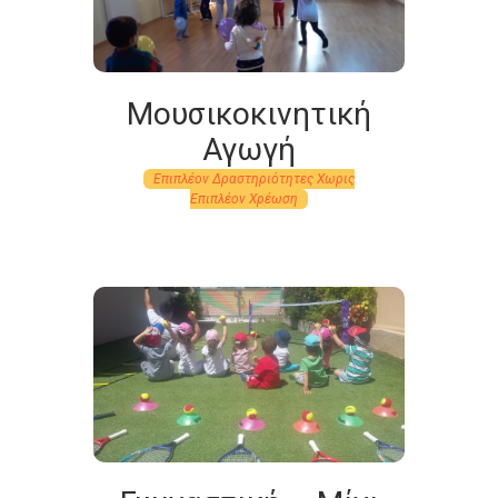
Μουσικοκινητική
Αγωγή
Επιπλέον Δραστηριότητες Χωρις
Eπιπλέον Xρέωση