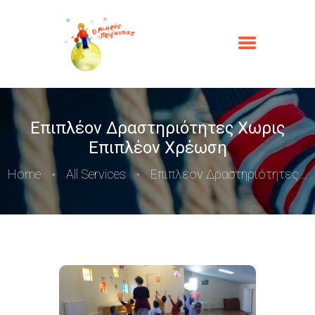
Επιπλέον Δραστηριότητες Χωρις
Eπιπλέον Xρέωση
Home
All Services
Επιπλέον Δραστηριότητες...
ΑΡΧΙΚΉ
Ο ΜΙΚΡΌΣ ΠΡΊΓΚΙΠΑΣ
ΟΙ ΥΠΗΡΕΣΊΕΣ ΜΑΣ
ΦΩΤΟΓΡΑΦΊΕΣ
ΕΠΙΚΟΙΝΩΝΊΑ