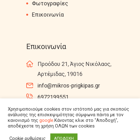
Φωτογραφίες
Επικοινωνία
Επικοινωνία
Προόδου 21, Άγιος Νικόλαος,
Αρτέμιδας, 19016
info@mikros-prigkipas.gr
6972199551
Χρησιμοποιούμε cookies στον ιστότοπό μας για σκοπούς
ανάλυσης της επισκεψιμότητας σύμφωνα πάντα με τον
κανονισμό της
google
.Κάνοντας κλικ στο "Αποδοχή",
mikros-prigkipas.gr
αποδέχεστε τη χρήση ΟΛΩΝ των cookies
© 2026. All Rights Reserved.
Cookie ρυθμίσεις
ΑΠΟΔΟΧΗ