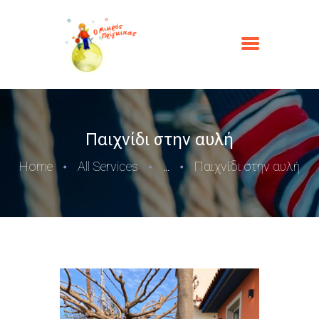
Παιχνίδι στην αυλή
Home
All Services
Παιχνίδι στην αυλή
...
ΑΡΧΙΚΉ
Ο ΜΙΚΡΌΣ ΠΡΊΓΚΙΠΑΣ
ΟΙ ΥΠΗΡΕΣΊΕΣ ΜΑΣ
ΦΩΤΟΓΡΑΦΊΕΣ
ΕΠΙΚΟΙΝΩΝΊΑ