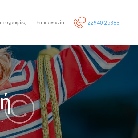
22940 25383
ωτογραφίες
Επικοινωνία
ή
κή