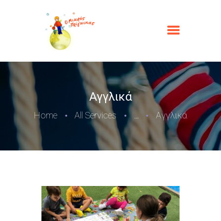
Αγγλικά
Home
All Services
Αγγλικά
...
ΑΡΧΙΚΉ
Ο ΜΙΚΡΌΣ ΠΡΊΓΚΙΠΑΣ
ΟΙ ΥΠΗΡΕΣΊΕΣ ΜΑΣ
ΦΩΤΟΓΡΑΦΊΕΣ
ΕΠΙΚΟΙΝΩΝΊΑ