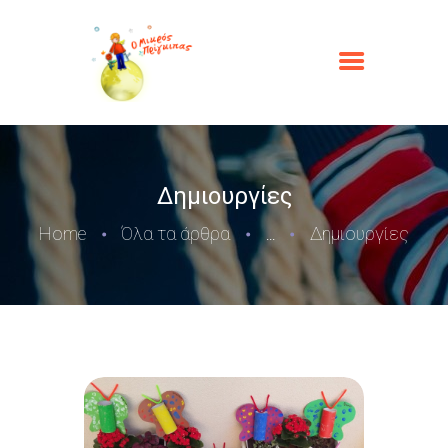
Δημιουργίες
Home
Όλα τα άρθρα
Δημιουργίες
...
ΑΡΧΙΚΉ
Ο ΜΙΚΡΌΣ ΠΡΊΓΚΙΠΑΣ
ΟΙ ΥΠΗΡΕΣΊΕΣ ΜΑΣ
ΦΩΤΟΓΡΑΦΊΕΣ
ΕΠΙΚΟΙΝΩΝΊΑ